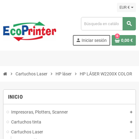
EUR €
search
0
person
Iniciar sesión
0,00 €
chevron_right
Cartuchos Laser
chevron_right
HP láser
chevron_right
HP LÁSER W2200X COLOR
INICIO
Impresoras, Plotters, Scanner
Cartuchos tinta
Cartuchos Laser