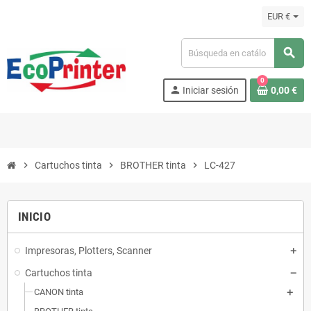
EUR €
search
0
person
Iniciar sesión
0,00 €
chevron_right
Cartuchos tinta
chevron_right
BROTHER tinta
chevron_right
LC-427
INICIO
Impresoras, Plotters, Scanner
Cartuchos tinta
CANON tinta