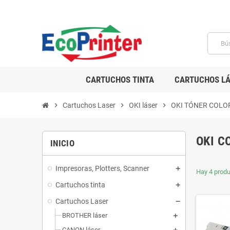
CARTUCHOS TINTA
CARTUCHOS LÁ
chevron_right
Cartuchos Laser
chevron_right
OKI láser
chevron_right
OKI TÓNER COLO
OKI C
INICIO
Impresoras, Plotters, Scanner
Hay 4 produ
Cartuchos tinta
Cartuchos Laser
BROTHER láser
CANON láser