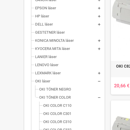
EPSON láser
HP láser
DELL láser
GESTETNER láser
KONICA MINOLTA láser
KYOCERA MITA láser
LANIER láser
LENOVO láser
OKI C8
LEXMARK láser
OKI láser
20,66 €
OKI TÓNER NEGRO
OKI TÓNER COLOR
OKI COLOR C110
OKI COLOR C301
OKI COLOR C310
OKI COLOR C332