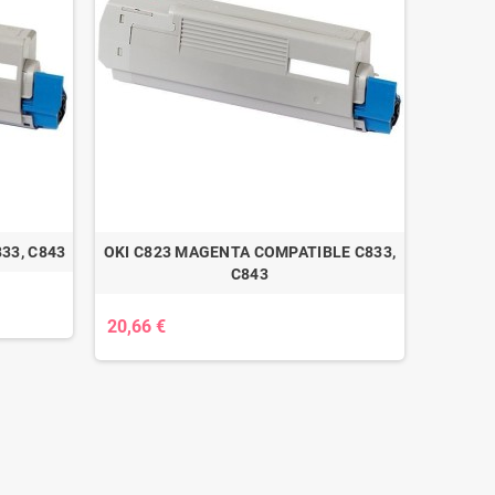
33, C843
OKI C823 MAGENTA COMPATIBLE C833,
C843
20,66 €