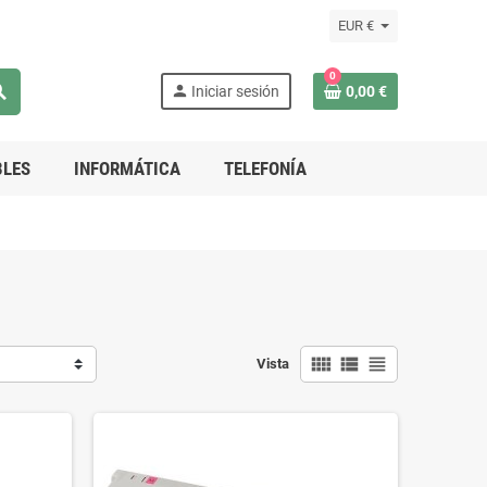
EUR €
0
rch
person
Iniciar sesión
0,00 €
LES
INFORMÁTICA
TELEFONÍA
view_comfy
view_list
view_headline
Vista