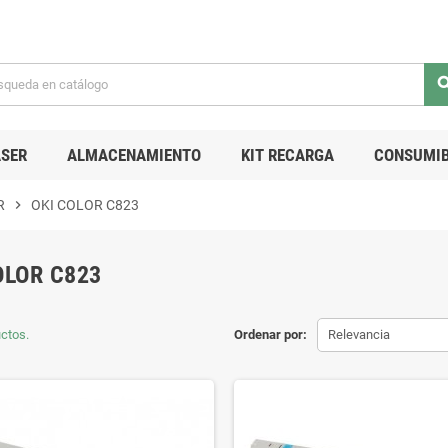
sea
SER
ALMACENAMIENTO
KIT RECARGA
CONSUMIB
R
chevron_right
OKI COLOR C823
OLOR C823
ctos.
Ordenar por:
Relevancia