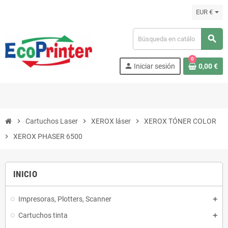
EUR €
search
0
person
Iniciar sesión
0,00 €
chevron_right
Cartuchos Laser
chevron_right
XEROX láser
chevron_right
XEROX TÓNER COLOR
chevron_right
XEROX PHASER 6500
INICIO
Impresoras, Plotters, Scanner
Cartuchos tinta