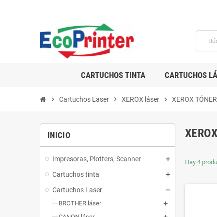
CARTUCHOS TINTA
CARTUCHOS LÁ
chevron_right
Cartuchos Laser
chevron_right
XEROX láser
chevron_right
XEROX TÓNER
XEROX
INICIO
Impresoras, Plotters, Scanner
Hay 4 produ
Cartuchos tinta
Cartuchos Laser
BROTHER láser
CANON láser