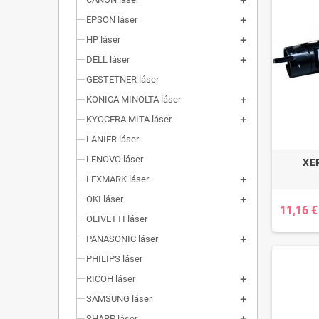
EPSON láser
HP láser
DELL láser
GESTETNER láser
KONICA MINOLTA láser
KYOCERA MITA láser
LANIER láser
LENOVO láser
XE
LEXMARK láser
OKI láser
11,16 €
OLIVETTI láser
PANASONIC láser
PHILIPS láser
RICOH láser
SAMSUNG láser
SHARP láser