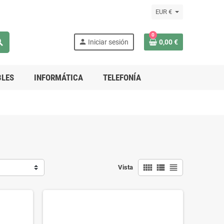
EUR €
0
rch
person
Iniciar sesión
0,00 €
LES
INFORMÁTICA
TELEFONÍA
view_comfy
view_list
view_headline
Vista