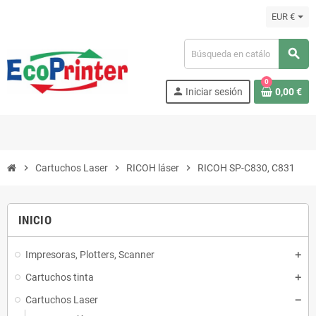
EUR €
search
0
person
Iniciar sesión
0,00 €
chevron_right
Cartuchos Laser
chevron_right
RICOH láser
chevron_right
RICOH SP-C830, C831
INICIO
Impresoras, Plotters, Scanner
Cartuchos tinta
Cartuchos Laser