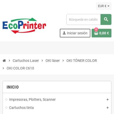
EUR €
search
0
person
Iniciar sesión
0,00 €
chevron_right
Cartuchos Laser
chevron_right
OKI láser
chevron_right
OKI TÓNER COLOR
chevron_right
OKI COLOR C610
INICIO
Impresoras, Plotters, Scanner
Cartuchos tinta