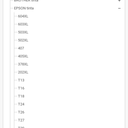
BROTHER tinta
EPSON tinta
604XL
603XL
503XL
502XL
407
405XL
378XL
202XL
T13
T16
T18
T24
T26
T27