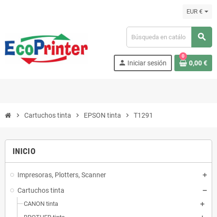
EUR €
search
0
person
Iniciar sesión
0,00 €
chevron_right
Cartuchos tinta
chevron_right
EPSON tinta
chevron_right
T1291
INICIO
Impresoras, Plotters, Scanner
Cartuchos tinta
CANON tinta