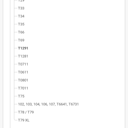
T29
T33
T34
T35
T66
T69
T1291
T1281
T0711
T0611
T0801
T7011
T75
102, 103, 104, 106, 107, T6641, T6731
T78 / T79
T79 XL