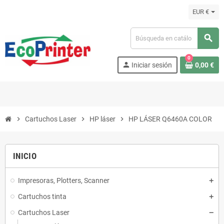
EUR €
search
0
person
Iniciar sesión
0,00 €
chevron_right
Cartuchos Laser
chevron_right
HP láser
chevron_right
HP LÁSER Q6460A COLOR
INICIO
Impresoras, Plotters, Scanner
Cartuchos tinta
Cartuchos Laser