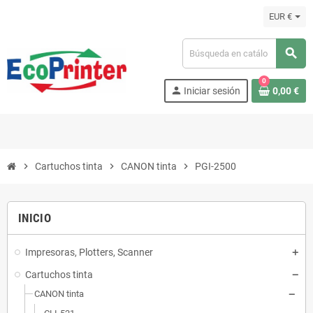
EUR €
search
0
person
Iniciar sesión
0,00 €
chevron_right
Cartuchos tinta
chevron_right
CANON tinta
chevron_right
PGI-2500
INICIO
Impresoras, Plotters, Scanner
Cartuchos tinta
CANON tinta