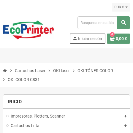
EUR €
search
0
person
Iniciar sesión
0,00 €
chevron_right
Cartuchos Laser
chevron_right
OKI láser
chevron_right
OKI TÓNER COLOR
chevron_right
OKI COLOR C831
INICIO
Impresoras, Plotters, Scanner
Cartuchos tinta