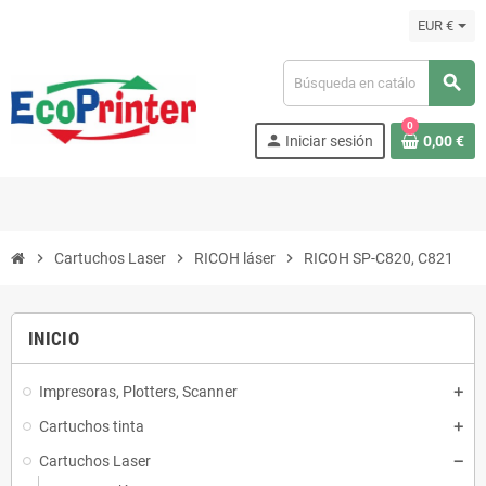
EUR €
search
0
person
Iniciar sesión
0,00 €
chevron_right
Cartuchos Laser
chevron_right
RICOH láser
chevron_right
RICOH SP-C820, C821
INICIO
Impresoras, Plotters, Scanner
Cartuchos tinta
Cartuchos Laser