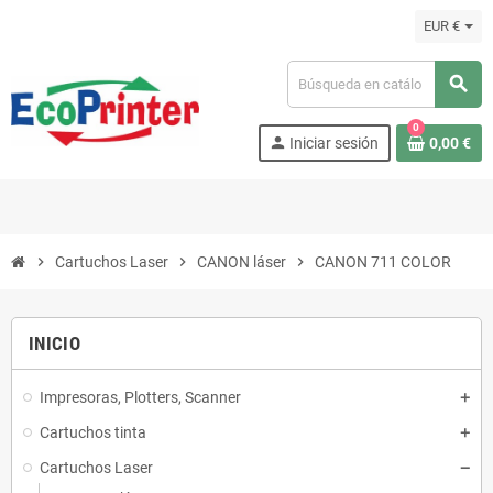
EUR €
search
0
person
Iniciar sesión
0,00 €
chevron_right
Cartuchos Laser
chevron_right
CANON láser
chevron_right
CANON 711 COLOR
INICIO
Impresoras, Plotters, Scanner
Cartuchos tinta
Cartuchos Laser